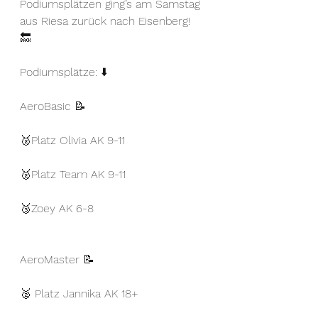
Podiumsplätzen ging’s am Samstag 
aus Riesa zurück nach Eisenberg! 
🔙 
Podiumsplätze: ⬇️ 
AeroBasic 📝 
🥈Platz Olivia AK 9-11 
🥈Platz Team AK 9-11 
🥉Zoey AK 6-8 
AeroMaster 📝 
🥈 Platz Jannika AK 18+ 